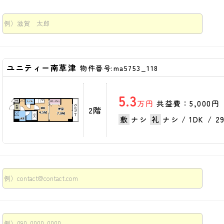
ユニティー南草津
物件番号:ma5753_118
5.3
万円
共益費：5,000円
2階
ナシ
ナシ
1DK
2