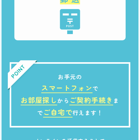
POINT
お手元の
スマートフォン
で
お部屋探し
ご契約手続き
から
ま
ご自宅で
で
行えます！