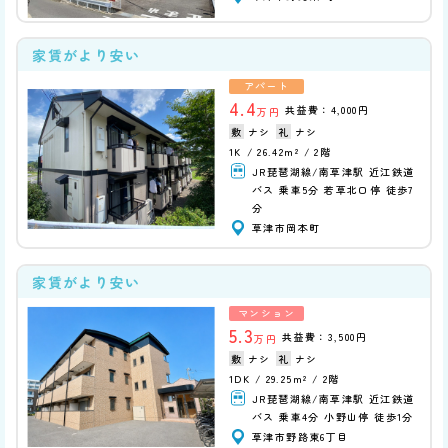
家賃がより安い
アパート
4.4
共益費：4,000円
万円
ナシ
ナシ
1K
26.42m²
2階
JR琵琶湖線/南草津駅 近江鉄道
バス 乗車5分 若草北口停 徒歩7
分
草津市岡本町
家賃がより安い
マンション
5.3
共益費：3,500円
万円
ナシ
ナシ
1DK
29.25m²
2階
JR琵琶湖線/南草津駅 近江鉄道
バス 乗車4分 小野山停 徒歩1分
草津市野路東6丁目