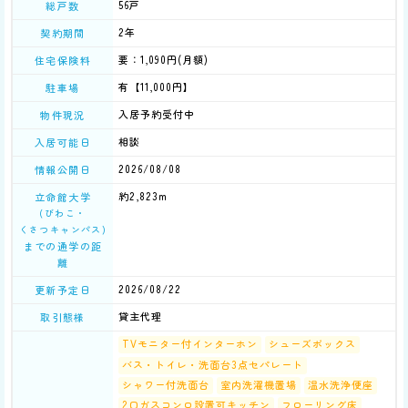
56戸
総戸数
2年
契約期間
要：1,090円(月額)
住宅保険料
有【11,000円】
駐車場
入居予約受付中
物件現況
相談
入居可能日
2026/08/08
情報公開日
約2,823m
立命館大学
(びわこ・
くさつキャンパス)
までの通学の距
離
2026/08/22
更新予定日
貸主代理
取引態様
TVモニター付インターホン
シューズボックス
バス・トイレ・洗面台3点セパレート
シャワー付洗面台
室内洗濯機置場
温水洗浄便座
2口ガスコンロ設置可キッチン
フローリング床