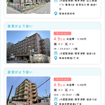
JR琵琶湖線/南草津駅 近江鉄道
バス 乗車5分 若草北口停 徒歩7
分
草津市岡本町
家賃がより安い
マンション
4.9
共益費：5,500円
万円
ナシ
ナシ
1R
25.07m²
2階
JR琵琶湖線/南草津駅 徒歩3分
草津市野路1丁目
家賃がより安い
マンション
4.9
共益費：5,500円
万円
ナシ
ナシ
1DK
29.25m²
2階
JR琵琶湖線/南草津駅 徒歩15分
草津市野路東4丁目