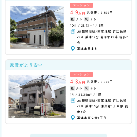
マンション
4.9
共益費：3,500円
万円
ナシ
ナシ
1DK
29.73m²
2階
JR琵琶湖線/南草津駅 近江鉄道
バス 乗車12分 若草北口停 徒歩7
分
草津市岡本町
家賃がより安い
マンション
4.3
共益費：3,300円
万円
ナシ
ナシ
1R
25.25m²
1階
JR琵琶湖線/南草津駅 近江鉄道
バス 乗車15分 東矢倉1丁目停 徒
歩5分
草津市東矢倉1丁目