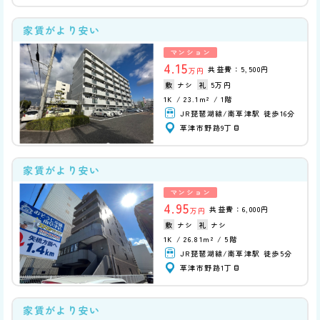
家賃がより安い
マンション
4.15
共益費：5,500円
万円
ナシ
5万円
1K
23.1m²
1階
JR琵琶湖線/南草津駅 徒歩16分
草津市野路9丁目
家賃がより安い
マンション
4.95
共益費：6,000円
万円
ナシ
ナシ
1K
26.81m²
5階
JR琵琶湖線/南草津駅 徒歩5分
草津市野路1丁目
家賃がより安い