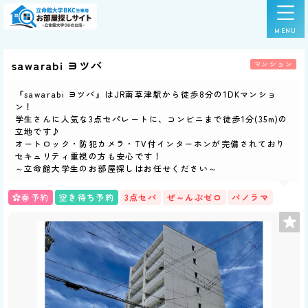
sawarabi ヨツバ
マンション
『sawarabi ヨツバ』はJR南草津駅から徒歩8分の1DKマンショ
ン！
学生さんに人気な3点セパレートに、コンビニまで徒歩1分(35m)の
立地です♪
オートロック・防犯カメラ・TV付インターホンが完備されており
セキュリティ重視の方も安心です！
～立命館大学生のお部屋探しはお任せください～
春予約
空き待ち予約
3点セパ
ぜ～んぶゼロ
パノラマ