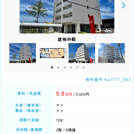
その他共用部分
居室・リビング
居室・リビング
居室・リビング
エントランス
エントランス
その他設備
その他設備
建物外観
キッチン
キッチン
洗面所
トイレ
玄関
玄関
バス
物件番号:ma7177_082
5.8
賃料／共益費
万円
／5,500円
礼金（権利金）
ナシ
敷金（保証金）
ナシ
間取り詳細
1DK
所在階/建階数
2階／8階建