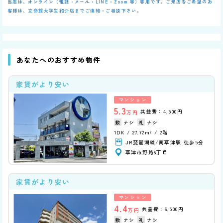
当店は、オンライン（電話・メール・LINE・Zoom 等）専用です。ご来店をご希望のお
客様は、立命館大学生紹介店までご連絡・ご相談下さい。
あなたへのおすすめ物件
家賃がより安い
マンション
5.3
共益費：4,500円
万円
ナシ
ナシ
1DK
27.72m²
2階
JR琵琶湖線/南草津駅 徒歩5分
草津市野路6丁目
家賃がより安い
マンション
4.4
共益費：6,500円
万円
ナシ
ナシ