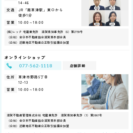
14-46
JR「南草津駅」東口から
交通
徒歩1分
10:00～18:00
営業
(株)レック 宅建業免許 滋賀県知事免許（6）第2759号
（公社）全日本不動産協会滋賀県本部会員
（公社）近畿地区不動産公正取引協議会加盟
オンラインショップ
077-562-1118
店舗詳細
草津市野路5丁目
住所
12-13
10:00～18:00
営業
滋賀不動産管理株式会社 宅建業免許 滋賀県知事免許（1）第3861号
（公社）全日本不動産協会滋賀県本部会員
（公社）近畿地区不動産公正取引協議会加盟