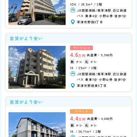
1DK
28.6m²
2階
JR琵琶湖線/南草津駅 近江鉄道
バス 乗車4分 小野山停 徒歩7分
草津市野路9丁目
家賃がより安い
マンション
4.6
共益費：5,500円
万円
ナシ
ナシ
1K
25m²
2階
JR琵琶湖線/南草津駅 近江鉄道
バス 乗車7分 小野山停 徒歩7分
草津市野路東5丁目
家賃がより安い
アパート
4.4
共益費：4,000円
万円
ナシ
ナシ
1K
26.71m²
2階