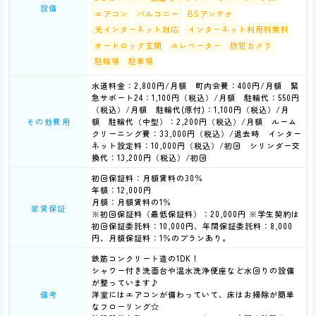
設備
エアコン
バルコニー
BSアンテナ
光インターネット対応
インターネット利用料無料
オートロック玄関
エレベーター
防犯カメラ
駐輪場
駐車場
水道料金：2,800円/月額 町内会費：400円/月額 緊
急サポート24：1,100円（税込）/月額 駐輪代：550円
（税込）/月額 駐輪代(原付)：1,100円（税込）/月
額 駐輪代（中型）：2,200円（税込）/月額 ルーム
その他費用
クリーニング費：33,000円（税込）/退去時 インター
ネット設定料：10,000円（税込）/初回 シリンダー交
換代：13,200円（税込）/初回
初回保証料：月額賃料の30％
年額：12,000円
月額：月額賃料の1％
家賃保証
※初回保証料（最低保証料）：20,000円 ※学生契約は
初回保証委託料：10,000円、年間保証委託料：8,000
円、月額保証料：1％のプランあり。
鉄筋コンクリート造の1DK！
シャワー付き洗面台や温水洗浄便座など水回りの設備
が整っています♪
洋室にはエアコンが備わっていて、床はお掃除が簡単
備考
なフローリング☆